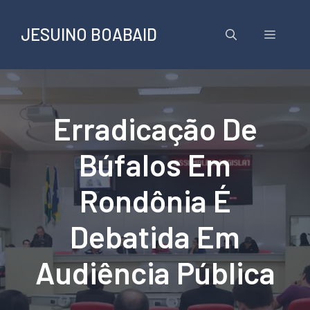
Pular
para
JESUINO BOABAID
Menu
o
conteúdo
Erradicação De
Búfalos Em
Rondônia É
Debatida Em
Audiência Pública