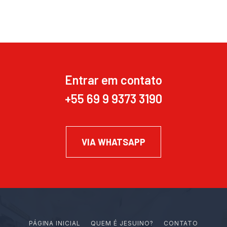
Entrar em contato
+55 69 9 9373 3190
VIA WHATSAPP
PÁGINA INICIAL
Q
U
E
M
É
J
E
S
U
I
N
O
?
CONTATO