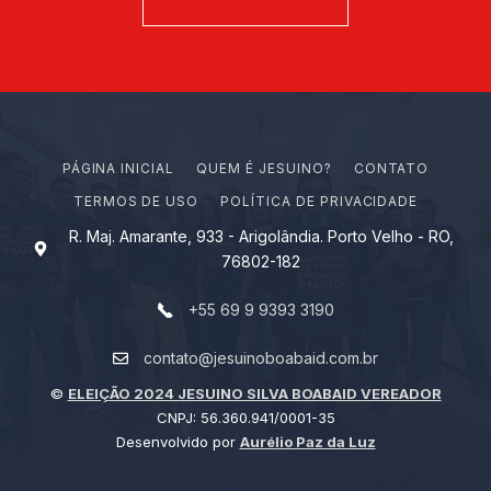
PÁGINA INICIAL
Q
U
E
M
É
J
E
S
U
I
N
O
?
CONTATO
TERMOS DE USO
POLÍTICA DE PRIVACIDADE
R. Maj. Amarante, 933 - Arigolândia. Porto Velho - RO,
76802-182
+55 69 9 9393 3190
contato@jesuinoboabaid.com.br
©
ELEIÇÃO 2024 JESUINO SILVA BOABAID VEREADOR
CNPJ: 56.360.941/0001-35
Desenvolvido por
Aurélio Paz da Luz