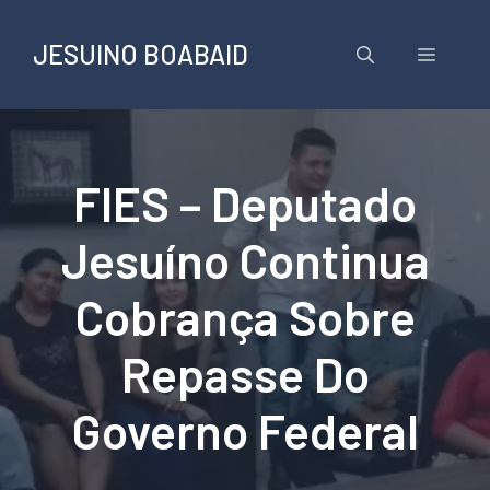
Pular
para
JESUINO BOABAID
Menu
o
conteúdo
FIES – Deputado
Jesuíno Continua
Cobrança Sobre
Repasse Do
Governo Federal