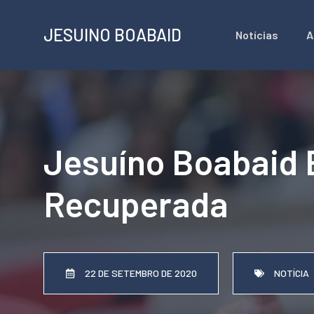
Pular
JESUINO BOABAID
Notícias
A
para
o
conteúdo
Jesuíno Boabaid 
Recuperada
22 DE SETEMBRO DE 2020
NOTÍCIA