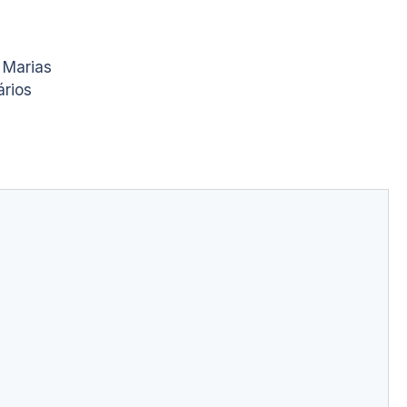
s Marias
ários