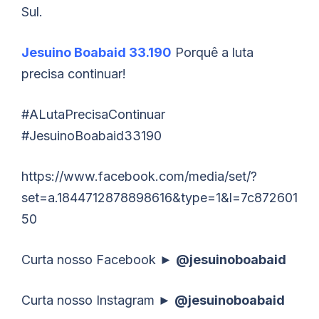
Sul.
Jesuino Boabaid 33.190
Porquê a luta
precisa continuar!
#ALutaPrecisaContinuar
#JesuinoBoabaid33190
https://www.facebook.com/media/set/?
set=a.1844712878898616&type=1&l=7c872601
50
Curta nosso Facebook ►
@jesuinoboabaid
Curta nosso Instagram ►
@jesuinoboabaid