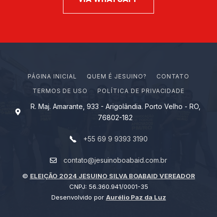
PÁGINA INICIAL
Q
U
E
M
É
J
E
S
U
I
N
O
?
CONTATO
TERMOS DE USO
POLÍTICA DE PRIVACIDADE
R. Maj. Amarante, 933 - Arigolândia. Porto Velho - RO,
76802-182
+55 69 9 9393 3190
contato@jesuinoboabaid.com.br
©
ELEIÇÃO 2024 JESUINO SILVA BOABAID VEREADOR
CNPJ: 56.360.941/0001-35
Desenvolvido por
Aurélio Paz da Luz