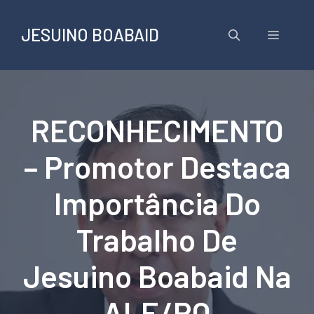
Pular
para
JESUINO BOABAID
Menu
o
conteúdo
RECONHECIMENTO
– Promotor Destaca
Importância Do
Trabalho De
Jesuino Boabaid Na
ALE/RO