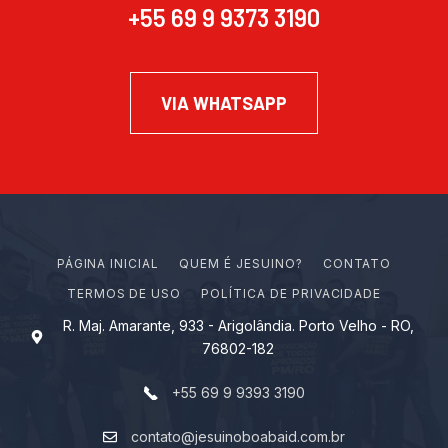
+55 69 9 9373 3190
VIA WHATSAPP
PÁGINA INICIAL
Q
U
E
M
É
J
E
S
U
I
N
O
?
CONTATO
TERMOS DE USO
POLÍTICA DE PRIVACIDADE
R. Maj. Amarante, 933 - Arigolândia. Porto Velho - RO,
76802-182
+55 69 9 9393 3190
contato@jesuinoboabaid.com.br