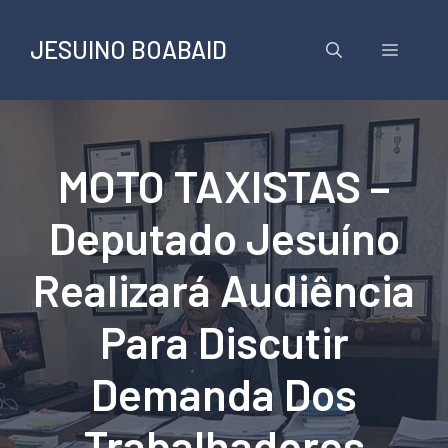
Pular
para
JESUINO BOABAID
Menu
o
conteúdo
MOTO TAXISTAS –
Deputado Jesuíno
Realizará Audiência
Para Discutir
Demanda Dos
Trabalhadores