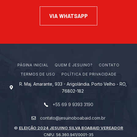
VIA WHATSAPP
PÁGINA INICIAL
Q
U
E
M
É
J
E
S
U
I
N
O
?
CONTATO
TERMOS DE USO
POLÍTICA DE PRIVACIDADE
R. Maj. Amarante, 933 - Arigolândia. Porto Velho - RO,
76802-182
+55 69 9 9393 3190
contato@jesuinoboabaid.com.br
©
ELEIÇÃO 2024 JESUINO SILVA BOABAID VEREADOR
CNPJ: 56.360.941/0001-35