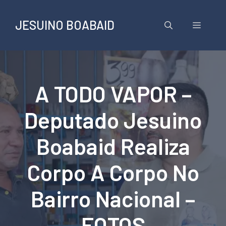
Pular
para
JESUINO BOABAID
Menu
o
conteúdo
A TODO VAPOR –
Deputado Jesuino
Boabaid Realiza
Corpo A Corpo No
Bairro Nacional –
FOTOS