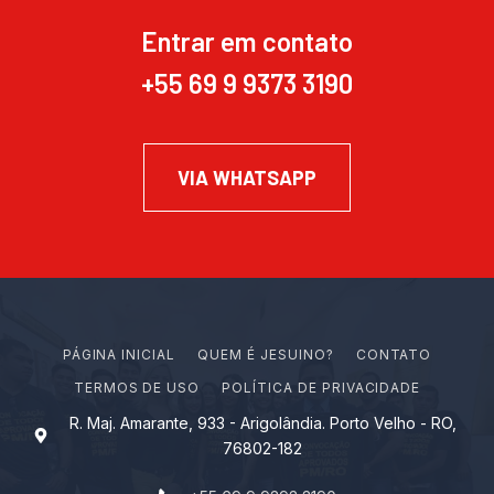
Entrar em contato
+55 69 9 9373 3190
VIA WHATSAPP
PÁGINA INICIAL
Q
U
E
M
É
J
E
S
U
I
N
O
?
CONTATO
TERMOS DE USO
POLÍTICA DE PRIVACIDADE
R. Maj. Amarante, 933 - Arigolândia. Porto Velho - RO,
76802-182