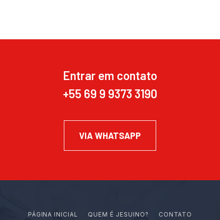
Entrar em contato
+55 69 9 9373 3190
VIA WHATSAPP
PÁGINA INICIAL
Q
U
E
M
É
J
E
S
U
I
N
O
?
CONTATO