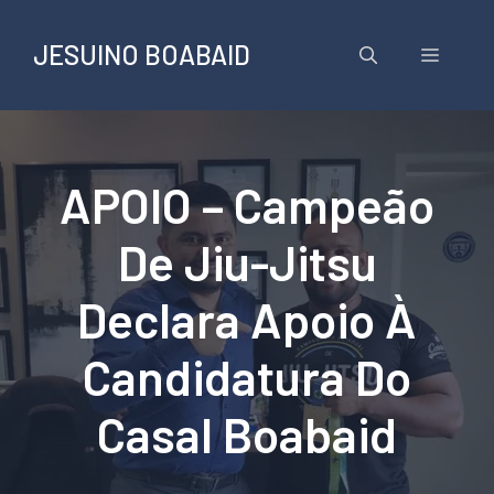
Pular
para
JESUINO BOABAID
Menu
o
conteúdo
APOIO – Campeão
De Jiu-Jitsu
Declara Apoio À
Candidatura Do
Casal Boabaid