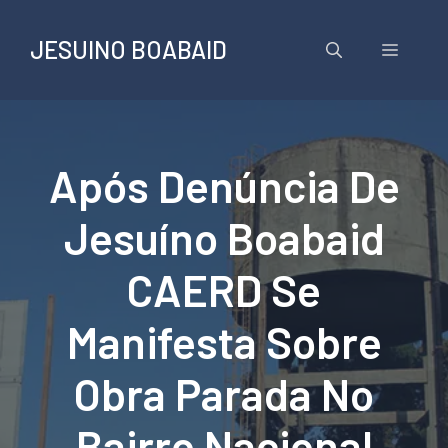
Pular
para
JESUINO BOABAID
Menu
o
conteúdo
Após Denúncia De
Jesuíno Boabaid
CAERD Se
Manifesta Sobre
Obra Parada No
Bairro Nacional