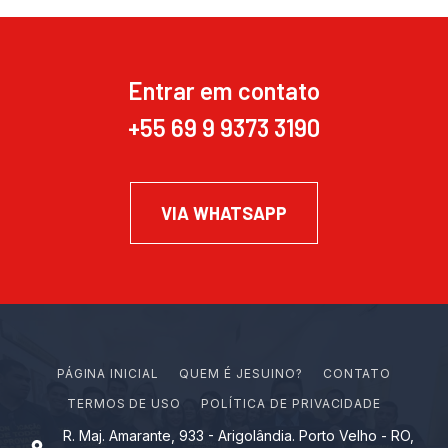
Entrar em contato
+55 69 9 9373 3190
VIA WHATSAPP
PÁGINA INICIAL
Q
U
E
M
É
J
E
S
U
I
N
O
?
CONTATO
TERMOS DE USO
POLÍTICA DE PRIVACIDADE
R. Maj. Amarante, 933 - Arigolândia. Porto Velho - RO,