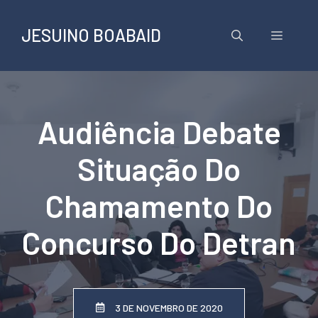
Pular
para
JESUINO BOABAID
Menu
o
conteúdo
Audiência Debate
Situação Do
Chamamento Do
Concurso Do Detran
3 DE NOVEMBRO DE 2020