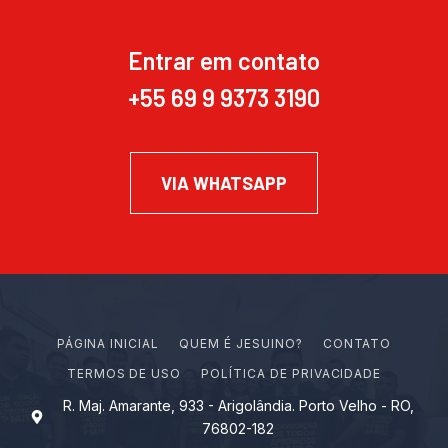
Entrar em contato
+55 69 9 9373 3190
VIA WHATSAPP
PÁGINA INICIAL
Q
U
E
M
É
J
E
S
U
I
N
O
?
CONTATO
TERMOS DE USO
POLÍTICA DE PRIVACIDADE
R. Maj. Amarante, 933 - Arigolândia. Porto Velho - RO,
76802-182