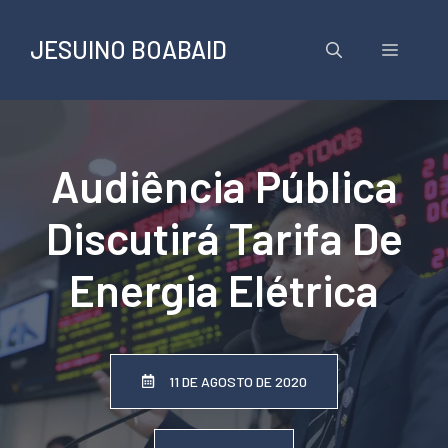
Pular
para
JESUINO BOABAID
Menu
o
conteúdo
Audiência Pública
Discutirá Tarifa De
Energia Elétrica
11 DE AGOSTO DE 2020