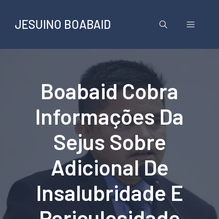
Pular
para
JESUINO BOABAID
Menu
o
conteúdo
Boabaid Cobra
Informações Da
Sejus Sobre
Adicional De
Insalubridade E
Periculosidade