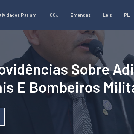
tividades Parlam.
CCJ
Emendas
Leis
PL
ovidências Sobre Adi
ais E Bombeiros Mili