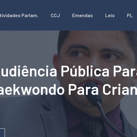
tividades Parlam.
CCJ
Emendas
Leis
PL
udiência Pública Par
aekwondo Para Cria