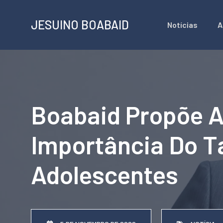
Pular
JESUINO BOABAID
Notícias
A
para
o
conteúdo
Boabaid Propõe A
Importância Do T
Adolescentes