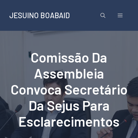
Pular
para
JESUINO BOABAID
Menu
o
conteúdo
Comissão Da
Assembleia
Convoca Secretário
Da Sejus Para
Esclarecimentos