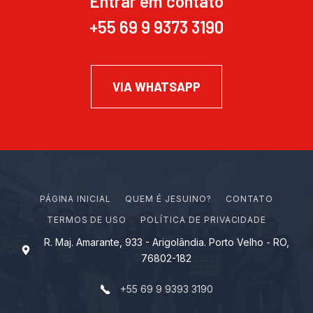
Entrar em contato
+55 69 9 9373 3190
VIA WHATSAPP
PÁGINA INICIAL
Q
U
E
M
É
J
E
S
U
I
N
O
?
CONTATO
TERMOS DE USO
POLÍTICA DE PRIVACIDADE
R. Maj. Amarante, 933 - Arigolândia. Porto Velho - RO,
76802-182
+55 69 9 9393 3190