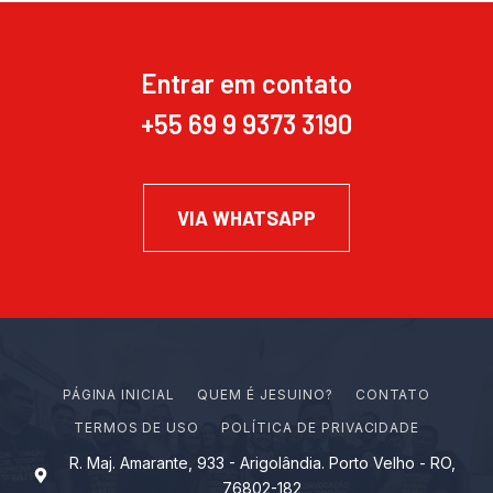
Entrar em contato
+55 69 9 9373 3190
VIA WHATSAPP
PÁGINA INICIAL
Q
U
E
M
É
J
E
S
U
I
N
O
?
CONTATO
TERMOS DE USO
POLÍTICA DE PRIVACIDADE
R. Maj. Amarante, 933 - Arigolândia. Porto Velho - RO,
76802-182