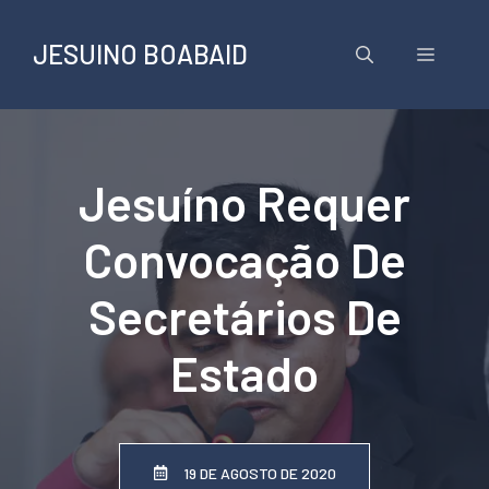
Pular
para
JESUINO BOABAID
Menu
o
conteúdo
Jesuíno Requer
Convocação De
Secretários De
Estado
19 DE AGOSTO DE 2020