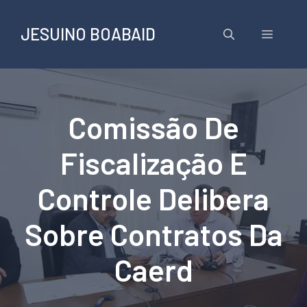
Pular
para
JESUINO BOABAID
Menu
o
conteúdo
Comissão De
Fiscalização E
Controle Delibera
Sobre Contratos Da
Caerd