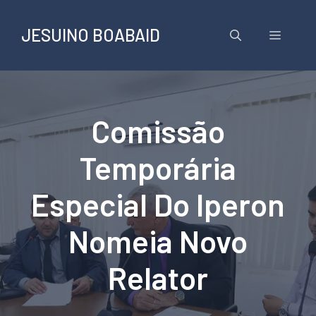
Pular
para
JESUINO BOABAID
Menu
o
conteúdo
Comissão
Temporária
Especial Do Iperon
Nomeia Novo
Relator