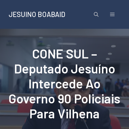
Pular
para
JESUINO BOABAID
Menu
o
conteúdo
CONE SUL –
Deputado Jesuíno
Intercede Ao
Governo 90 Policiais
Para Vilhena