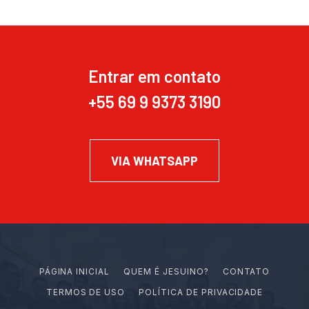
Entrar em contato
+55 69 9 9373 3190
VIA WHATSAPP
PÁGINA INICIAL
Q
U
E
M
É
J
E
S
U
I
N
O
?
CONTATO
TERMOS DE USO
POLÍTICA DE PRIVACIDADE