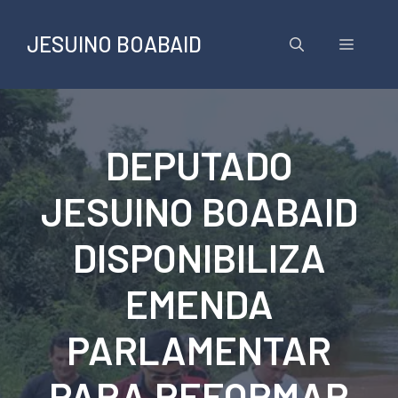
Pular
para
JESUINO BOABAID
Menu
o
conteúdo
DEPUTADO
JESUINO BOABAID
DISPONIBILIZA
EMENDA
PARLAMENTAR
PARA REFORMAR