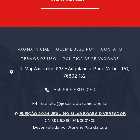
PÁGINA INICIAL
Q
U
E
M
É
J
E
S
U
I
N
O
?
CONTATO
TERMOS DE USO
POLÍTICA DE PRIVACIDADE
R. Maj. Amarante, 933 - Arigolândia. Porto Velho - RO,
76802-182
+55 69 9 9393 3190
contato@jesuinoboabaid.com.br
©
ELEIÇÃO 2024 JESUINO SILVA BOABAID VEREADOR
CNPJ: 56.360.941/0001-35
Desenvolvido por
Aurélio Paz da Luz