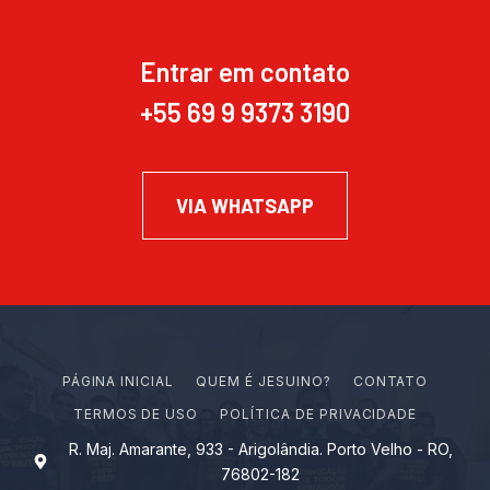
Entrar em contato
+55 69 9 9373 3190
VIA WHATSAPP
PÁGINA INICIAL
Q
U
E
M
É
J
E
S
U
I
N
O
?
CONTATO
TERMOS DE USO
POLÍTICA DE PRIVACIDADE
R. Maj. Amarante, 933 - Arigolândia. Porto Velho - RO,
76802-182