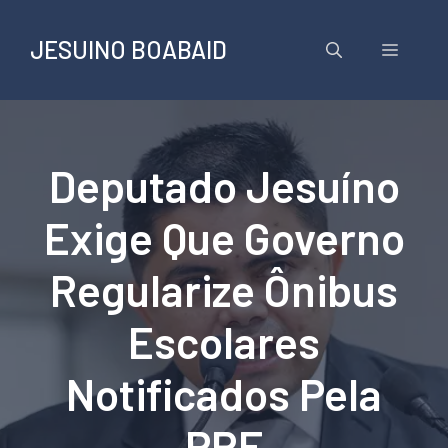
Pular
para
JESUINO BOABAID
Menu
o
conteúdo
Deputado Jesuíno
Exige Que Governo
Regularize Ônibus
Escolares
Notificados Pela
PRF