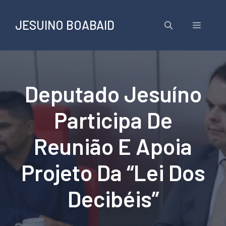
Pular
para
JESUINO BOABAID
Menu
o
conteúdo
Deputado Jesuíno
Participa De
Reunião E Apoia
Projeto Da “Lei Dos
Decibéis”