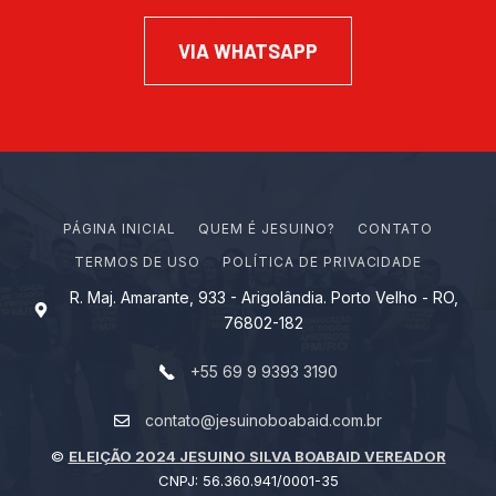
VIA WHATSAPP
PÁGINA INICIAL
Q
U
E
M
É
J
E
S
U
I
N
O
?
CONTATO
TERMOS DE USO
POLÍTICA DE PRIVACIDADE
R. Maj. Amarante, 933 - Arigolândia. Porto Velho - RO,
76802-182
+55 69 9 9393 3190
contato@jesuinoboabaid.com.br
©
ELEIÇÃO 2024 JESUINO SILVA BOABAID VEREADOR
CNPJ: 56.360.941/0001-35