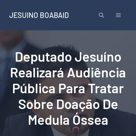
Pular
para
JESUINO BOABAID
Menu
o
conteúdo
Deputado Jesuíno
Realizará Audiência
Pública Para Tratar
Sobre Doação De
Medula Óssea