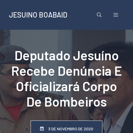
Pular
para
JESUINO BOABAID
Menu
o
conteúdo
Deputado Jesuíno
Recebe Denúncia E
Oficializará Corpo
De Bombeiros
3 DE NOVEMBRO DE 2020