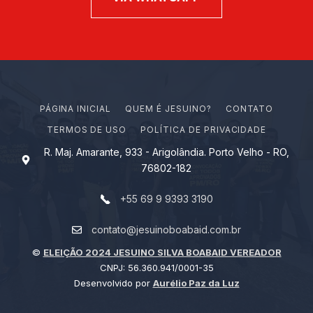
PÁGINA INICIAL
Q
U
E
M
É
J
E
S
U
I
N
O
?
CONTATO
TERMOS DE USO
POLÍTICA DE PRIVACIDADE
R. Maj. Amarante, 933 - Arigolândia. Porto Velho - RO,
76802-182
+55 69 9 9393 3190
contato@jesuinoboabaid.com.br
©
ELEIÇÃO 2024 JESUINO SILVA BOABAID VEREADOR
CNPJ: 56.360.941/0001-35
Desenvolvido por
Aurélio Paz da Luz