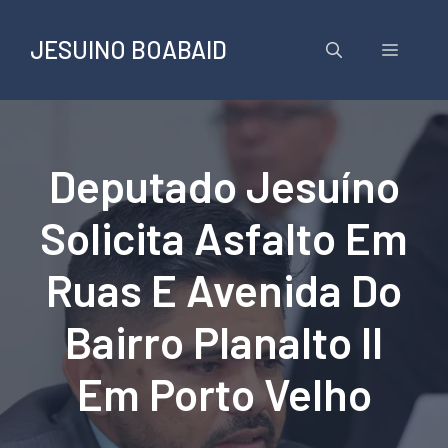
Pular
para
JESUINO BOABAID
Menu
o
conteúdo
Deputado Jesuíno
Solicita Asfalto Em
Ruas E Avenida Do
Bairro Planalto II
Em Porto Velho