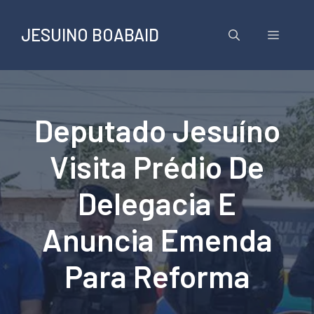
Pular
para
JESUINO BOABAID
Menu
o
conteúdo
Deputado Jesuíno
Visita Prédio De
Delegacia E
Anuncia Emenda
Para Reforma