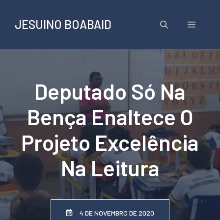
Pular
para
JESUINO BOABAID
Menu
o
conteúdo
Deputado Só Na
Bença Enaltece O
Projeto Excelência
Na Leitura
4 DE NOVEMBRO DE 2020