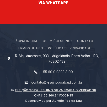
VIA WHATSAPP
PÁGINA INICIAL
Q
U
E
M
É
J
E
S
U
I
N
O
?
CONTATO
TERMOS DE USO
POLÍTICA DE PRIVACIDADE
R. Maj. Amarante, 933 - Arigolândia. Porto Velho - RO,
76802-182
+55 69 9 9393 3190
contato@jesuinoboabaid.com.br
©
ELEIÇÃO 2024 JESUINO SILVA BOABAID VEREADOR
CNPJ: 56.360.941/0001-35
Desenvolvido por
Aurélio Paz da Luz