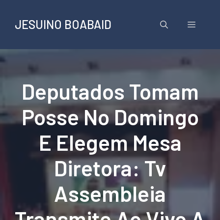
Pular
para
JESUINO BOABAID
Menu
o
conteúdo
Deputados Tomam
Posse No Domingo
E Elegem Mesa
Diretora: Tv
Assembleia
Transmite Ao Vivo A