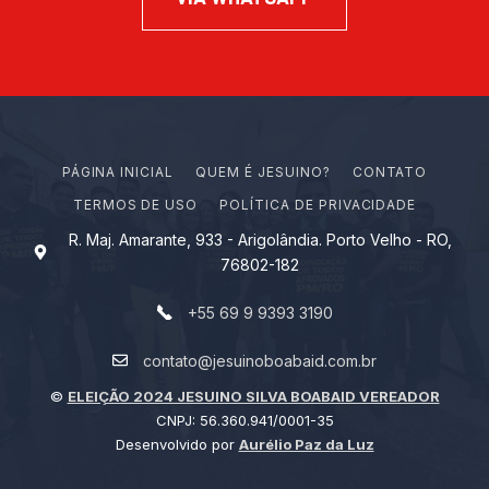
PÁGINA INICIAL
Q
U
E
M
É
J
E
S
U
I
N
O
?
CONTATO
TERMOS DE USO
POLÍTICA DE PRIVACIDADE
R. Maj. Amarante, 933 - Arigolândia. Porto Velho - RO,
76802-182
+55 69 9 9393 3190
contato@jesuinoboabaid.com.br
©
ELEIÇÃO 2024 JESUINO SILVA BOABAID VEREADOR
CNPJ: 56.360.941/0001-35
Desenvolvido por
Aurélio Paz da Luz