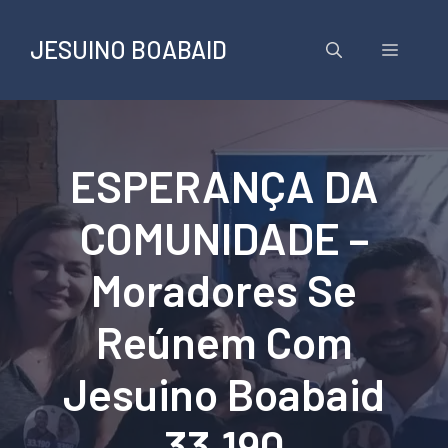
Pular
para
JESUINO BOABAID
Menu
o
conteúdo
ESPERANÇA DA
COMUNIDADE –
Moradores Se
Reúnem Com
Jesuino Boabaid
33.190