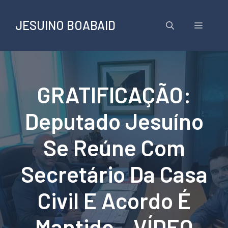
Pular
para
JESUINO BOABAID
Menu
o
conteúdo
GRATIFICAÇÃO:
Deputado Jesuíno
Se Reúne Com
Secretário Da Casa
Civil E Acordo É
Mantido – VÍDEO