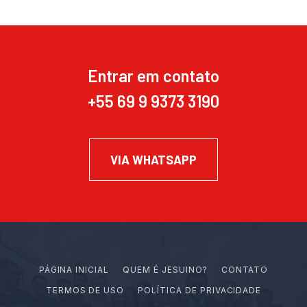
Entrar em contato
+55 69 9 9373 3190
VIA WHATSAPP
PÁGINA INICIAL
Q
U
E
M
É
J
E
S
U
I
N
O
?
CONTATO
TERMOS DE USO
POLÍTICA DE PRIVACIDADE