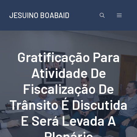
Pular
para
JESUINO BOABAID
Menu
o
conteúdo
Gratificação Para
Atividade De
Fiscalização De
Trânsito É Discutida
E Será Levada A
Plenário