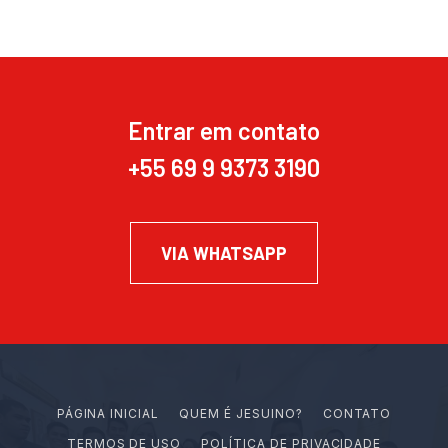
Entrar em contato
+55 69 9 9373 3190
VIA WHATSAPP
PÁGINA INICIAL
Q
U
E
M
É
J
E
S
U
I
N
O
?
CONTATO
TERMOS DE USO
POLÍTICA DE PRIVACIDADE