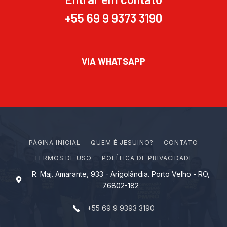
+55 69 9 9373 3190
VIA WHATSAPP
PÁGINA INICIAL
Q
U
E
M
É
J
E
S
U
I
N
O
?
CONTATO
TERMOS DE USO
POLÍTICA DE PRIVACIDADE
R. Maj. Amarante, 933 - Arigolândia. Porto Velho - RO,
76802-182
+55 69 9 9393 3190