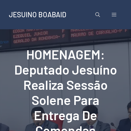
Pular
para
JESUINO BOABAID
Menu
o
conteúdo
HOMENAGEM:
Deputado Jesuíno
Realiza Sessão
Solene Para
Entrega De
Comendas