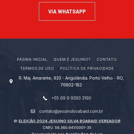
VIA WHATSAPP
PÁGINA INICIAL
Q
U
E
M
É
J
E
S
U
I
N
O
?
CONTATO
TERMOS DE USO
POLÍTICA DE PRIVACIDADE
R. Maj. Amarante, 933 - Arigolândia. Porto Velho - RO,
76802-182
+55 69 9 9393 3190
contato@jesuinoboabaid.com.br
©
ELEIÇÃO 2024 JESUINO SILVA BOABAID VEREADOR
CNPJ: 56.360.941/0001-35