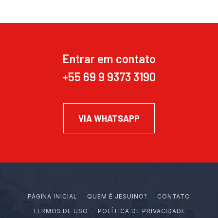
Entrar em contato
+55 69 9 9373 3190
VIA WHATSAPP
PÁGINA INICIAL
Q
U
E
M
É
J
E
S
U
I
N
O
?
CONTATO
TERMOS DE USO
POLÍTICA DE PRIVACIDADE