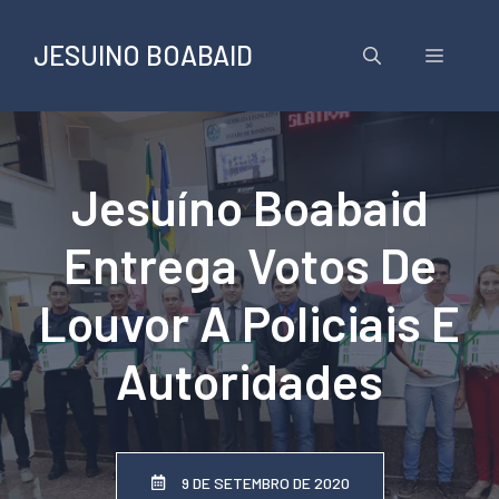
Pular
para
JESUINO BOABAID
Menu
o
conteúdo
Jesuíno Boabaid
Entrega Votos De
Louvor A Policiais E
Autoridades
9 DE SETEMBRO DE 2020