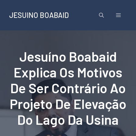
Pular
para
JESUINO BOABAID
Menu
o
conteúdo
Jesuíno Boabaid
Explica Os Motivos
De Ser Contrário Ao
Projeto De Elevação
Do Lago Da Usina