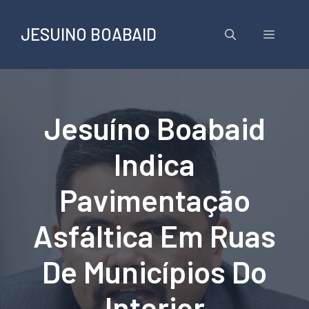
Pular
para
JESUINO BOABAID
Menu
o
conteúdo
Jesuíno Boabaid
Indica
Pavimentação
Asfáltica Em Ruas
De Municípios Do
Interior