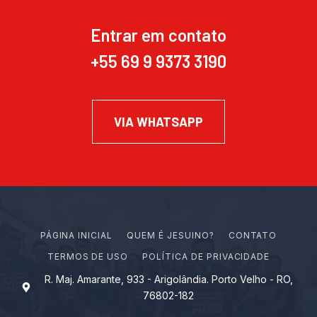
Entrar em contato
+55 69 9 9373 3190
VIA WHATSAPP
PÁGINA INICIAL
Q
U
E
M
É
J
E
S
U
I
N
O
?
CONTATO
TERMOS DE USO
POLÍTICA DE PRIVACIDADE
R. Maj. Amarante, 933 - Arigolândia. Porto Velho - RO,
76802-182