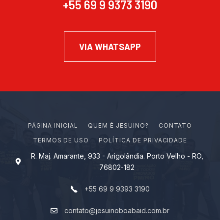
+55 69 9 9373 3190
VIA WHATSAPP
PÁGINA INICIAL
Q
U
E
M
É
J
E
S
U
I
N
O
?
CONTATO
TERMOS DE USO
POLÍTICA DE PRIVACIDADE
R. Maj. Amarante, 933 - Arigolândia. Porto Velho - RO,
76802-182
+55 69 9 9393 3190
contato@jesuinoboabaid.com.br