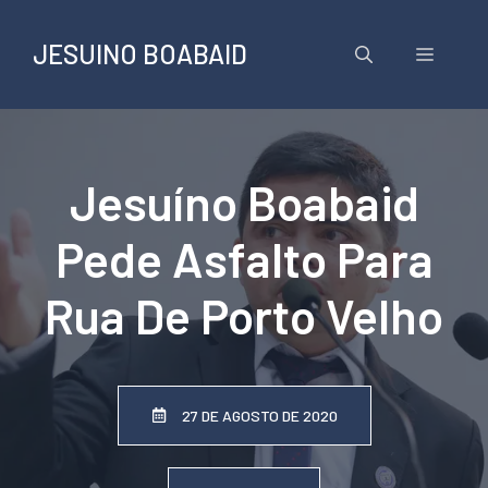
Pular
para
JESUINO BOABAID
Menu
o
conteúdo
Jesuíno Boabaid
Pede Asfalto Para
Rua De Porto Velho
27 DE AGOSTO DE 2020