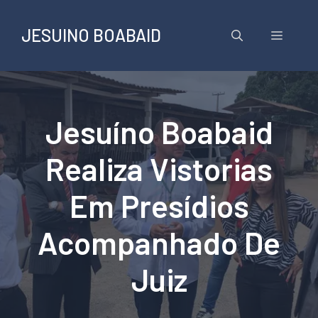
Pular
para
JESUINO BOABAID
Menu
o
conteúdo
Jesuíno Boabaid
Realiza Vistorias
Em Presídios
Acompanhado De
Juiz