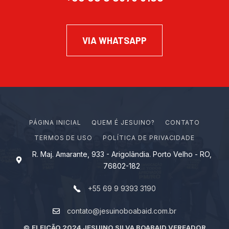
VIA WHATSAPP
PÁGINA INICIAL
Q
U
E
M
É
J
E
S
U
I
N
O
?
CONTATO
TERMOS DE USO
POLÍTICA DE PRIVACIDADE
R. Maj. Amarante, 933 - Arigolândia. Porto Velho - RO,
76802-182
+55 69 9 9393 3190
contato@jesuinoboabaid.com.br
©
ELEIÇÃO 2024 JESUINO SILVA BOABAID VEREADOR