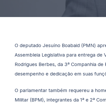
O deputado
Jesuíno
Boabaid
(PMN) apre
Assembleia Legislativa para entrega de V
Rodrigues Berbes, da 3ª Companhia de Po
desempenho e dedicação em suas funç
O parlamentar também requereu a homena
Militar (BPM), integrantes da 1ª e 2ª C