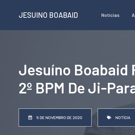
Pular
JESUINO BOABAID
Notícias
A
para
o
conteúdo
Jesuíno Boabaid R
2º BPM De Ji-Par
5 DE NOVEMBRO DE 2020
NOTÍCIA