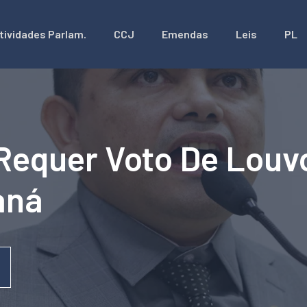
tividades Parlam.
CCJ
Emendas
Leis
PL
equer Voto De Louvor
aná