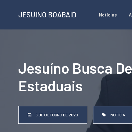
Pular
JESUINO BOABAID
Notícias
A
para
o
conteúdo
Jesuíno Busca De
Estaduais
6 DE OUTUBRO DE 2020
NOTÍCIA