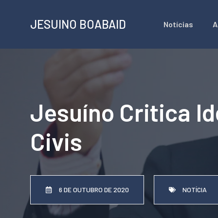
Pular
JESUINO BOABAID
Notícias
A
para
o
conteúdo
Jesuíno Critica Id
Civis
6 DE OUTUBRO DE 2020
NOTÍCIA