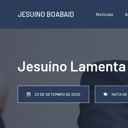
Pular
JESUINO BOABAID
Notícias
A
para
o
conteúdo
Jesuíno Lamenta 
22 DE SETEMBRO DE 2020
NOTA DE