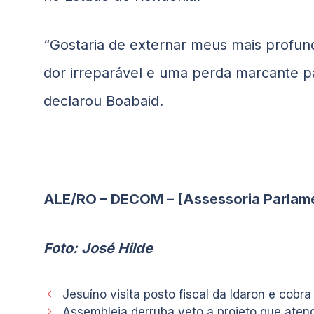
“Gostaria de externar meus mais profund
dor irreparável e uma perda marcante p
declarou
Boabaid
.
ALE/RO – DECOM – [Assessoria Parlam
Foto: José Hilde
Jesuíno visita posto fiscal da Idaron e cobra
Assembleia derruba veto a projeto que ate