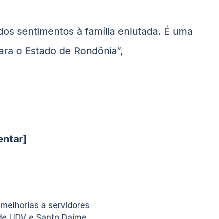
os sentimentos à família enlutada. É uma
ara o Estado de Rondônia”,
entar]
 melhorias a servidores
nde UDV e Santo Daime