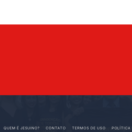
Q
U
E
M
É
J
E
S
U
I
N
O
?
CONTATO
TERMOS DE USO
POLÍTICA