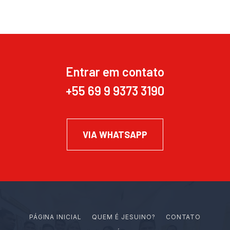
Entrar em contato
+55 69 9 9373 3190
VIA WHATSAPP
PÁGINA INICIAL
Q
U
E
M
É
J
E
S
U
I
N
O
?
CONTATO