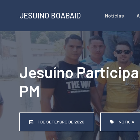
Pular
JESUINO BOABAID
Notícias
A
para
o
conteúdo
Jesuíno Particip
PM
1 DE SETEMBRO DE 2020
NOTÍCIA