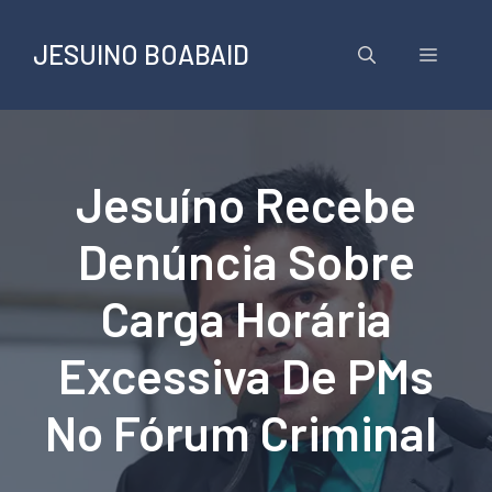
Pular
para
JESUINO BOABAID
Menu
o
conteúdo
Jesuíno Recebe
Denúncia Sobre
Carga Horária
Excessiva De PMs