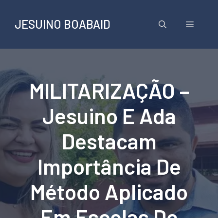
Pular
para
JESUINO BOABAID
Menu
o
conteúdo
MILITARIZAÇÃO –
Jesuino E Ada
Destacam
Importância De
Método Aplicado
Em Escolas Do