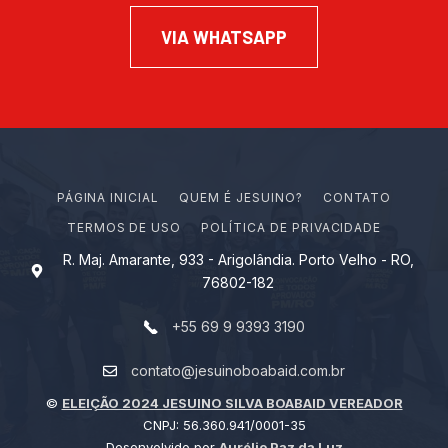
VIA WHATSAPP
PÁGINA INICIAL
Q
U
E
M
É
J
E
S
U
I
N
O
?
CONTATO
TERMOS DE USO
POLÍTICA DE PRIVACIDADE
R. Maj. Amarante, 933 - Arigolândia. Porto Velho - RO,
76802-182
+55 69 9 9393 3190
contato@jesuinoboabaid.com.br
©
ELEIÇÃO 2024 JESUINO SILVA BOABAID VEREADOR
CNPJ: 56.360.941/0001-35
Desenvolvido por
Aurélio Paz da Luz