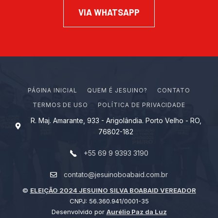
VIA WHATSAPP
PÁGINA INICIAL
Q
U
E
M
É
J
E
S
U
I
N
O
?
CONTATO
TERMOS DE USO
POLÍTICA DE PRIVACIDADE
R. Maj. Amarante, 933 - Arigolândia. Porto Velho - RO,
76802-182
+55 69 9 9393 3190
contato@jesuinoboabaid.com.br
©
ELEIÇÃO 2024 JESUINO SILVA BOABAID VEREADOR
CNPJ: 56.360.941/0001-35
Desenvolvido por
Aurélio Paz da Luz