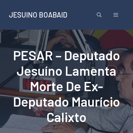
Pular
para
JESUINO BOABAID
Menu
o
conteúdo
PESAR – Deputado
Jesuíno Lamenta
Morte De Ex-
Deputado Maurício
Calixto