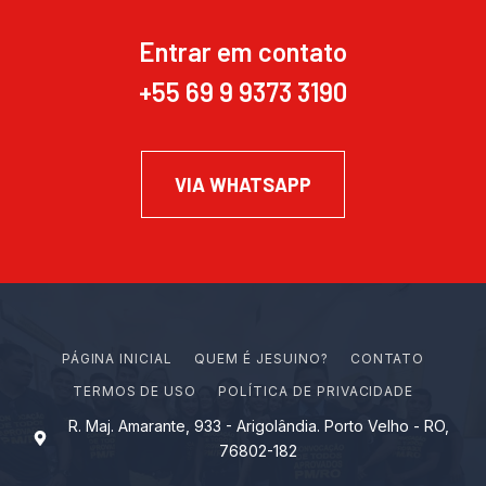
Entrar em contato
+55 69 9 9373 3190
VIA WHATSAPP
PÁGINA INICIAL
Q
U
E
M
É
J
E
S
U
I
N
O
?
CONTATO
TERMOS DE USO
POLÍTICA DE PRIVACIDADE
R. Maj. Amarante, 933 - Arigolândia. Porto Velho - RO,
76802-182