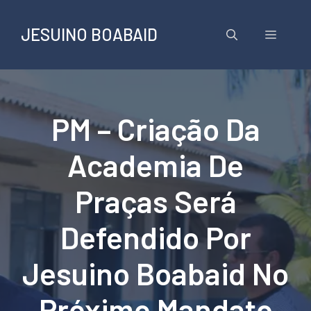
Pular
para
JESUINO BOABAID
Menu
o
conteúdo
PM – Criação Da
Academia De
Praças Será
Defendido Por
Jesuino Boabaid No
Próximo Mandato